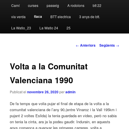
Camí
curses
passeig
A rodolons
btt 22
flaca
via verda
BTT electrica
3 anys de btt.
La Watio_23
La Watio 24
25
Navegació per les
←
Anteriors
Següents
→
entrades
Volta a la Comunitat
Valenciana 1990
Publicat el
novembre 26, 2020
per
admin
De fa temps que volia pujar el final de etapa de la volta a la
comunitat valenciana de l’any 90,(entre Vinaroz i la Vall 195km i
pujant 2 voltes Eslida) la tenia guardada en video, però no sabia
on tenia la cinta, ara ja la podeu gaudir. Indurain, en aquests
anys comença a guanyar les primeres carreres, volta a