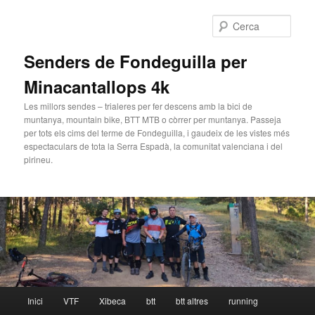
Cerca
Senders de Fondeguilla per
Minacantallops 4k
Les millors sendes – trialeres per fer descens amb la bici de
muntanya, mountain bike, BTT MTB o còrrer per muntanya. Passeja
per tots els cims del terme de Fondeguilla, i gaudeix de les vistes més
espectaculars de tota la Serra Espadà, la comunitat valenciana i del
pirineu.
Menú principal
Inici
VTF
Xibeca
btt
btt altres
running
Aneu al contingut principal
Aneu al contingut secundari