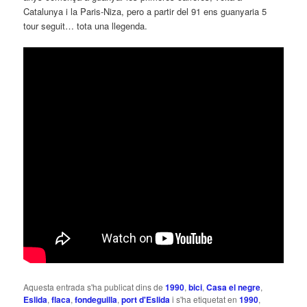
Catalunya i la Paris-Niza, pero a partir del 91 ens guanyaria 5
tour seguit… tota una llegenda.
Aquesta entrada s'ha publicat dins de
1990
,
bici
,
Casa el negre
,
Eslida
,
flaca
,
fondeguilla
,
port d'Eslida
i s'ha etiquetat en
1990
,