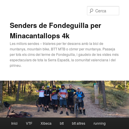
Cerca
Senders de Fondeguilla per
Minacantallops 4k
Les millors sendes – trialeres per fer descens amb la bici de
muntanya, mountain bike, BTT MTB o còrrer per muntanya. Passeja
per tots els cims del terme de Fondeguilla, i gaudeix de les vistes més
espectaculars de tota la Serra Espadà, la comunitat valenciana i del
pirineu.
Menú principal
Inici
VTF
Xibeca
btt
btt altres
running
Aneu al contingut principal
Aneu al contingut secundari