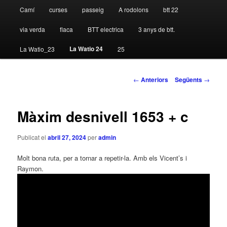
Camí
curses
passeig
A rodolons
btt 22
via verda
flaca
BTT electrica
3 anys de btt.
La Watio 24
La Watio_23
25
Navegació per les
←
Anteriors
Següents
→
entrades
Màxim desnivell 1653 + c
Publicat el
abril 27, 2024
per
admin
Molt bona ruta, per a tornar a repetir-la. Amb els Vicent’s i
Raymon.