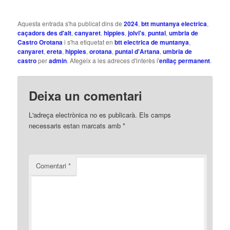
Aquesta entrada s'ha publicat dins de
2024
,
btt muntanya electrica
,
caçadors des d'alt
,
canyaret
,
hippies
,
jolvi's
,
puntal
,
umbria de
Castro Orotana
i s'ha etiquetat en
btt electrica de muntanya
,
canyaret
,
ereta
,
hippies
,
orotana
,
puntal d'Artana
,
umbria de
castro
per
admin
. Afegeix a les adreces d'interès l'
enllaç permanent
.
Deixa un comentari
L'adreça electrònica no es publicarà.
Els camps
necessaris estan marcats amb
*
Comentari
*